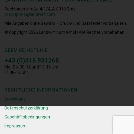
LANDWIRT.COM GMBH, YOUR MARKETPLACE
Rechbauerstraße 4/1/4, A-8010 Graz
marktplatz@landwirt.com
Alle Angaben ohne Gewähr – Druck- und Satzfehler vorbehalten.
© Copyright 2026
Landwirt.com GmbH Alle Rechte vorbehalten.
SERVICE HOTLINE
+43 (0)316 931268
Mo.-Do. 08-12 und 13-16 Uhr
Fr. 08-12 Uhr
RECHTLICHE INFORMATIONEN
Downloads
Datenschutzerklärung
Geschäftsbedingungen
Impressum