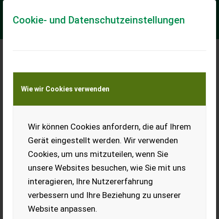
Cookie- und Datenschutzeinstellungen
Meine Transportkostenanfrage
Wie wir Cookies verwenden
Transport von Land- und Baumaschinen –
KEINE Tiertransporte
Wir können Cookies anfordern, die auf Ihrem
Köppl BT 14-2
Hydromäher
Gerät eingestellt werden. Wir verwenden
Cookies, um uns mitzuteilen, wenn Sie
Köppl Bergtalent
Hydromäher mit 14 PS
unsere Websites besuchen, wie Sie mit uns
Subaro Robin Motor; mit
interagieren, Ihre Nutzererfahrung
original Köppl HillSpikes
Stachelwalzen, 2m
verbessern und Ihre Beziehung zu unserer
Doppelmesserbalken;
Website anpassen.
einfaches hydraulisches
Lenken und Turn Around-