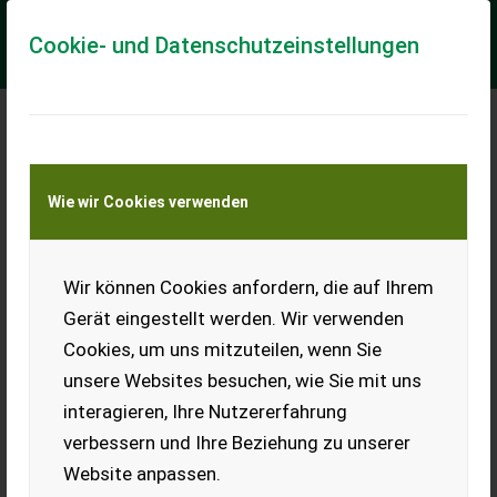
Cookie- und Datenschutzeinstellungen
Meine Transportkostenanfrage
Wie wir Cookies verwenden
Transport von Land- und Baumaschinen –
KEINE Tiertransporte
Wir können Cookies anfordern, die auf Ihrem
Hydrac Schneeschild
Typ h U-II-290L GT
Gerät eingestellt werden. Wir verwenden
Cookies, um uns mitzuteilen, wenn Sie
Hydrac Schneeschild, Hydrac
Dreipunktanbau, einscharig,
unsere Websites besuchen, wie Sie mit uns
Typ h U-II-290L GT, Art. Nr.
interagieren, Ihre Nutzererfahrung
G2101, hydr. schwenkbar, mit
Federausklinkung, 2,90 m Räumbreite, mit Gleitkufen, Bj. 2000,
verbessern und Ihre Beziehung zu unserer
Leergewicht 910 kg, VB € 3.000,- + MwSt.
Website anpassen.
EUR 0