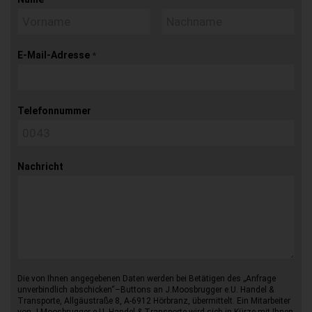
E-Mail-Adresse
*
Telefonnummer
Nachricht
Die von Ihnen angegebenen Daten werden bei Betätigen des „Anfrage
unverbindlich abschicken“–Buttons an J.Moosbrugger e.U. Handel &
Transporte, Allgäustraße 8, A-6912 Hörbranz, übermittelt. Ein Mitarbeiter
von J.Moosbrugger e.U. Handel & Transporte wird sich in Kürze mit Ihnen