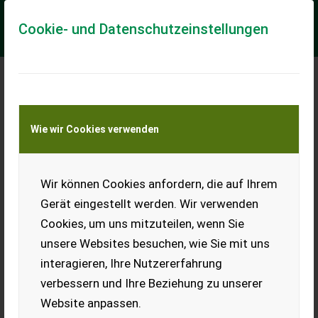
Cookie- und Datenschutzeinstellungen
Meine Transportkostenanfrage
Wie wir Cookies verwenden
Transport von Land- und Baumaschinen –
KEINE Tiertransporte
Wir können Cookies anfordern, die auf Ihrem
Krone Mähwerk AM
283
Gerät eingestellt werden. Wir verwenden
Cookies, um uns mitzuteilen, wenn Sie
Verkaufe bei Bedarf gut
erhaltenes Krone Mähwerk.
unsere Websites besuchen, wie Sie mit uns
Kein Wartungsstau, immer
interagieren, Ihre Nutzererfahrung
sauber gewartet.
Abstellstützen zum
verbessern und Ihre Beziehung zu unserer
Abstellen im hochgeklappten
Website anpassen.
Zustand dabei. Gelenkwelle
zum Mähbalken neu,