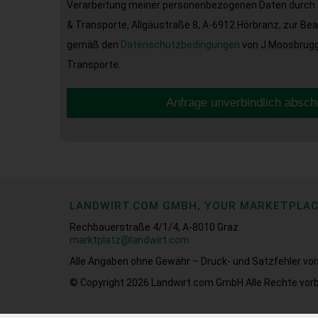
Verarbeitung meiner personenbezogenen Daten durch 
& Transporte, Allgäustraße 8, A-6912 Hörbranz, zur Be
gemäß den
Datenschutzbedingungen
von J.Moosbrugge
Transporte.
Anfrage unverbindlich absch
LANDWIRT.COM GMBH, YOUR MARKETPLA
Rechbauerstraße 4/1/4, A-8010 Graz
marktplatz@landwirt.com
Alle Angaben ohne Gewähr – Druck- und Satzfehler vor
© Copyright 2026
Landwirt.com GmbH Alle Rechte vorb