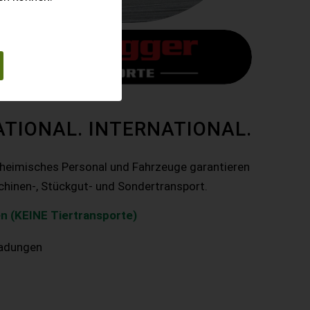
ATIONAL. INTERNATIONAL.
nheimisches Personal und Fahrzeuge garantieren
chinen-, Stückgut- und Sondertransport.
n (KEINE Tiertransporte)
ladungen