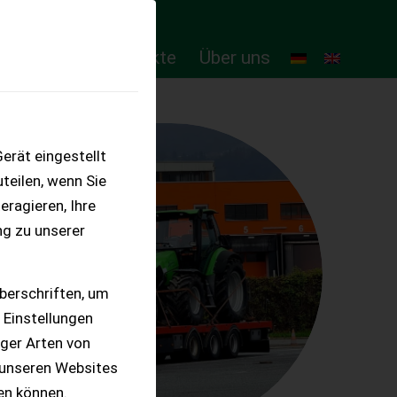
ten
Online-Produkte
Über uns
erät eingestellt
teilen, wenn Sie
eragieren, Ihre
ng zu unserer
berschriften, um
 Einstellungen
iger Arten von
 unseren Websites
ten können.