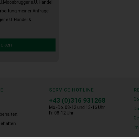
J.Moosbrugger e.U. Handel
arbeitung meiner Anfrage,
r e.U. Handel &
icken
CE
SERVICE HOTLINE
R
+43 (0)316 931268
Do
Mo.-Do. 08-12 und 13-16 Uhr
Da
Fr. 08-12 Uhr
behalten.
Ge
ehalten.
Im