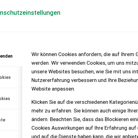
enschutzeinstellungen
Händlerlogin
für Händler
Mediada
anfrage
Wir können Cookies anfordern, die auf Ihrem G
wenden
chinen – KEINE
werden. Wir verwenden Cookies, um uns mitzu
unsere Websites besuchen, wie Sie mit uns int
okies
Nutzererfahrung verbessern und Ihre Beziehu
Website anpassen.
 Warchalowski 25, top
okies
bereit. Preis ist
Klicken Sie auf die verschiedenen Kategorienü
en bitte melden.
mehr zu erfahren. Sie können auch einige Ihrer
ändern. Beachten Sie, dass das Blockieren ein
ste
Cookies Auswirkungen auf Ihre Erfahrung auf
und auf die Dienste haben kann, die wir anbie