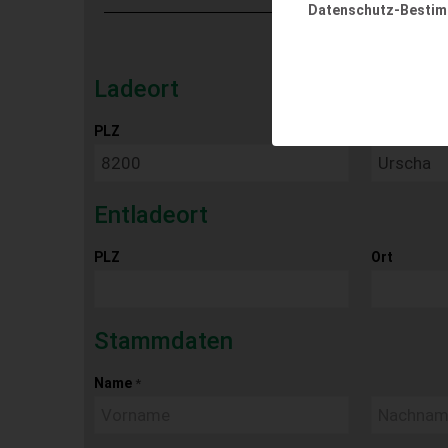
Datenschutz-Besti
Ladeort
PLZ
Ort
Entladeort
PLZ
Ort
Stammdaten
Name
*