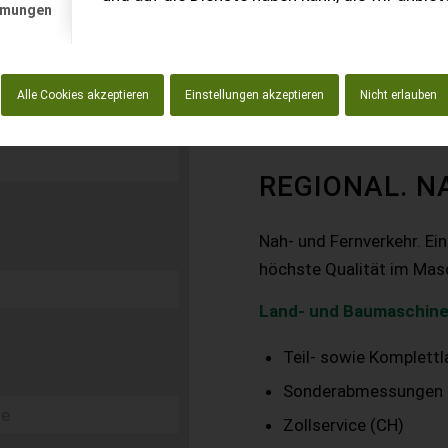
mmungen
Alle Cookies akzeptieren
Einstellungen akzeptieren
Nicht erlauben
REGIONAL. N
Nah- und Fernverkehr. Ei
höchste Qualität im Mas
Land- und Baumaschine
Teil- sowie Komplett
Sonderabmessungen
Zollservice (CH)