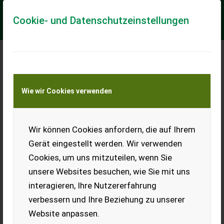
Cookie- und Datenschutzeinstellungen
Meine Transportkostenanfrage
Wie wir Cookies verwenden
Transport von Land- und Baumaschinen –
KEINE Tiertransporte
Wir können Cookies anfordern, die auf Ihrem
Toyota Hilux 3.0l Bj.
2009
Gerät eingestellt werden. Wir verwenden
Cookies, um uns mitzuteilen, wenn Sie
Verkaufe Toyota Hilux 3.0l
mit 280.000 km. Bj. 2009.
unsere Websites besuchen, wie Sie mit uns
Pickerl ist neu, Unterboden
interagieren, Ihre Nutzererfahrung
ist komplett konserviert. Bei Fragen bitte melden.
verbessern und Ihre Beziehung zu unserer
EUR 0
Website anpassen.