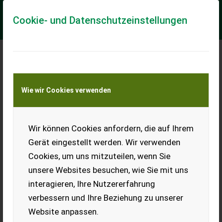
Cookie- und Datenschutzeinstellungen
Meine Transportkostenanfrage
Wie wir Cookies verwenden
Transport von Land- und Baumaschinen –
KEINE Tiertransporte
Wir können Cookies anfordern, die auf Ihrem
3 Stk. Epple Silo 3m
mit Kranschiene
Gerät eingestellt werden. Wir verwenden
Cookies, um uns mitzuteilen, wenn Sie
3 Stk. Epple Silo, 3 m mit
Kranschiene, günstig
unsere Websites besuchen, wie Sie mit uns
abzugeben. Selbstabbau.
interagieren, Ihre Nutzererfahrung
EUR 0
verbessern und Ihre Beziehung zu unserer
Website anpassen.