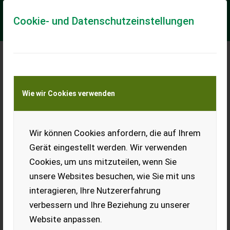
Cookie- und Datenschutzeinstellungen
Meine Transportkostenanfrage
Wie wir Cookies verwenden
Transport von Land- und Baumaschinen –
KEINE Tiertransporte
Wir können Cookies anfordern, die auf Ihrem
Motocross, Enduro
Gerät eingestellt werden. Wir verwenden
Suche Bastlermopeds,
Cookies, um uns mitzuteilen, wenn Sie
Motorräder, Motocross,
Enduro. Bj. und Zustand egal.
unsere Websites besuchen, wie Sie mit uns
interagieren, Ihre Nutzererfahrung
EUR 0
verbessern und Ihre Beziehung zu unserer
Website anpassen.