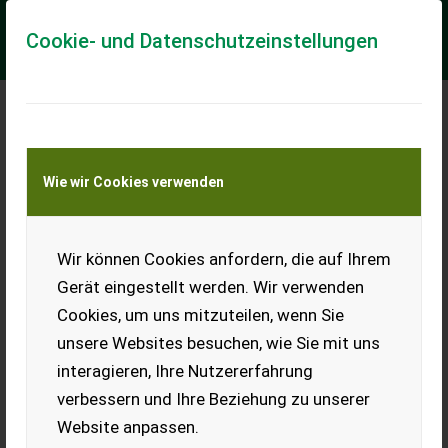
Cookie- und Datenschutzeinstellungen
Meine Transportkostenanfrage
Wie wir Cookies verwenden
Transport von Land- und Baumaschinen –
KEINE Tiertransporte
Wir können Cookies anfordern, die auf Ihrem
Schrotmühle
Gerät eingestellt werden. Wir verwenden
Verkaufe wenig gebrauchte
Cookies, um uns mitzuteilen, wenn Sie
Schrotmühle mit Mischer
und Absaugung.
unsere Websites besuchen, wie Sie mit uns
interagieren, Ihre Nutzererfahrung
EUR 0
verbessern und Ihre Beziehung zu unserer
Website anpassen.