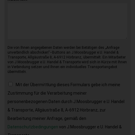
Die von Ihnen angegebenen Daten werden bei Betätigen des „Anfrage
unverbindlich abschicken“–Buttons an J.Moosbrugger e.U. Handel &
Transporte, Allgäustraße 8, A-6912 Hörbranz, übermittelt. Ein Mitarbeiter
von J.Moosbrugger e.U. Handel & Transporte wird sich in Kürze mit Ihnen
in Verbindung setzen und Ihnen ein individuelles Transportangebot
übermitteln.
Mit der Übermittlung dieses Formulars gebe ich meine
Zustimmung für die Verarbeitung meiner
personenbezogenen Daten durch J.Moosbrugger e.U. Handel
& Transporte, Allgäustraße 8, A-6912 Hörbranz, zur
Bearbeitung meiner Anfrage, gemäß den
Datenschutzbedingungen
von J.Moosbrugger e.U. Handel &