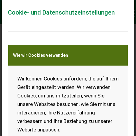
Cookie- und Datenschutzeinstellungen
Meine Transportkostenanfrage
Wie wir Cookies verwenden
Transport von Land- und Baumaschinen –
KEINE Tiertransporte
Keine Anfrage Möglich!
Wir können Cookies anfordern, die auf Ihrem
Gerät eingestellt werden. Wir verwenden
Cookies, um uns mitzuteilen, wenn Sie
unsere Websites besuchen, wie Sie mit uns
Ladeort
interagieren, Ihre Nutzererfahrung
verbessern und Ihre Beziehung zu unserer
PLZ
Ort
Website anpassen.