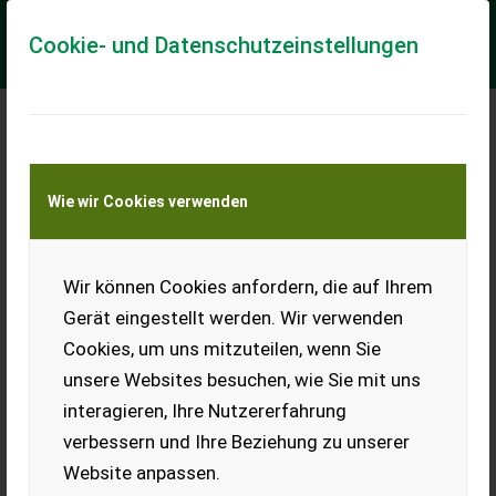
Cookie- und Datenschutzeinstellungen
Meine Transportkostenanfrage
Wie wir Cookies verwenden
Transport von Land- und Baumaschinen –
KEINE Tiertransporte
Wir können Cookies anfordern, die auf Ihrem
Weinflasche
Gerät eingestellt werden. Wir verwenden
1-l Rheinwein, Schrauber,
Cookies, um uns mitzuteilen, wenn Sie
plus 12er Kiste. Preis pro
Kiste.
unsere Websites besuchen, wie Sie mit uns
interagieren, Ihre Nutzererfahrung
EUR 0
verbessern und Ihre Beziehung zu unserer
Website anpassen.