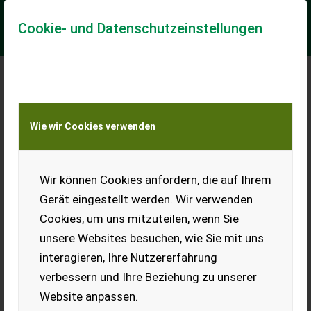
Cookie- und Datenschutzeinstellungen
Meine Transportkostenanfrage
Wie wir Cookies verwenden
Transport von Land- und Baumaschinen –
KEINE Tiertransporte
Wir können Cookies anfordern, die auf Ihrem
Div. Container, Preis
ab.
Gerät eingestellt werden. Wir verwenden
Cookies, um uns mitzuteilen, wenn Sie
Verschiedene Größen,
Zustände und Preise.
unsere Websites besuchen, wie Sie mit uns
interagieren, Ihre Nutzererfahrung
EUR 0
verbessern und Ihre Beziehung zu unserer
Website anpassen.