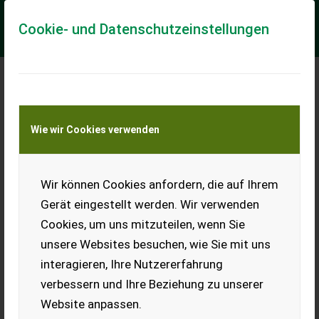
Cookie- und Datenschutzeinstellungen
Meine Transportkostenanfrage
Wie wir Cookies verwenden
Transport von Land- und Baumaschinen –
KEINE Tiertransporte
Wir können Cookies anfordern, die auf Ihrem
Bagger 3,5 t
Vermietung
Gerät eingestellt werden. Wir verwenden
Cookies, um uns mitzuteilen, wenn Sie
Bei Interesse bitte melden.
unsere Websites besuchen, wie Sie mit uns
EUR 0
interagieren, Ihre Nutzererfahrung
verbessern und Ihre Beziehung zu unserer
Website anpassen.