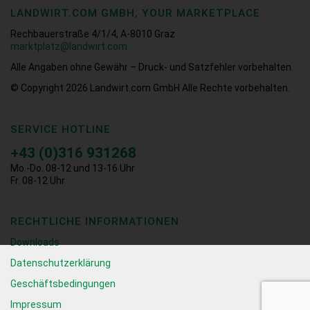
LANDWIRT.COM GMBH, YOUR MARKETPLACE
Rechbauerstraße 4/1/4, A-8010 Graz
marktplatz@landwirt.com
Alle Angaben ohne Gewähr – Druck- und Satzfehler vorbehalten.
© Copyright 2026
Landwirt.com GmbH Alle Rechte vorbehalten.
SERVICE HOTLINE
+43 (0)316 931268
Mo.-Do. 08-12 und 13-16 Uhr
Fr. 08-12 Uhr
RECHTLICHE INFORMATIONEN
Downloads
Datenschutzerklärung
Geschäftsbedingungen
Impressum