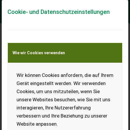
Cookie- und Datenschutzeinstellungen
Meine Transportkostenanfrage
Wie wir Cookies verwenden
Transport von Land- und Baumaschinen –
KEINE Tiertransporte
Wir können Cookies anfordern, die auf Ihrem
6 Hubwagen
Schwerlastrollen,
Gerät eingestellt werden. Wir verwenden
Vogel, neu.
Cookies, um uns mitzuteilen, wenn Sie
Biete hier wegen
unsere Websites besuchen, wie Sie mit uns
Gerätewechsel aus
interagieren, Ihre Nutzererfahrung
Bevorratung, sechs
hochwertige Vogel-
verbessern und Ihre Beziehung zu unserer
Lastrollen mit Kugellager.
Website anpassen.
Breite: 80 mm, Dm.: 85 mm,
Schraubendurchmesser 12