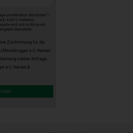
age unverbindlich abschicken“–
e 8, A-6912 Hörbranz,
sporte wird sich in Kürze mit
angebot übermitteln.
eine Zustimmung für die
J.Moosbrugger e.U. Handel
arbeitung meiner Anfrage,
r e.U. Handel &
icken