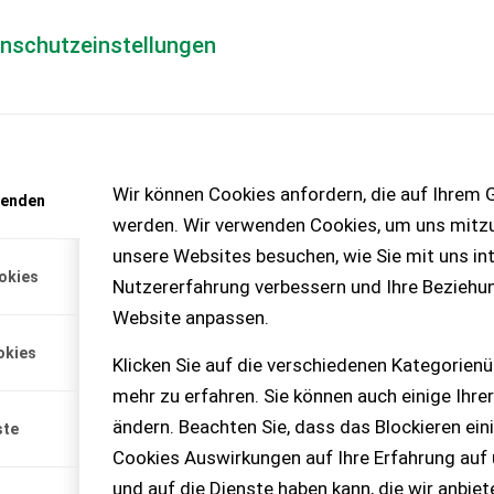
enschutzeinstellungen
Händlerlogin
für Händler
Mediada
anfrage
Wir können Cookies anfordern, die auf Ihrem G
wenden
chinen – KEINE
werden. Wir verwenden Cookies, um uns mitzu
unsere Websites besuchen, wie Sie mit uns int
okies
Nutzererfahrung verbessern und Ihre Beziehu
Lonking LG35DT
Website anpassen.
 m Hubhöhe
okies
g LG35DT Terrain 4x4 – NEU,
Klicken Sie auf die verschiedenen Kategorienü
Netto-Preis: € 36.999,-,
mehr zu erfahren. Sie können auch einige Ihrer
.): € 44.398,-, Transport: €
erkauf bei gültiger EU-USt-
ändern. Beachten Sie, dass das Blockieren ein
ste
wSt. Antrieb: Diesel, Bstd.:
Cookies Auswirkungen auf Ihre Erfahrung auf
0 kg, Hubhöhe: 4.500 mm,
or: Yunnei DEF20CDF4, Euro
und auf die Dienste haben kann, die wir anbie