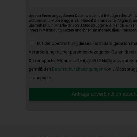
Die von Ihnen angegebenen Daten werden bei Betätigen des „Anfr
Buttons an J.Moosbrugger e.U. Handel & Transporte, Allgäustraß
übermittelt. Ein Mitarbeiter von J.Moosbrugger e.U. Handel & Tran
Ihnen in Verbindung setzen und Ihnen ein individuelles Transport
Mit der Übermittlung dieses Formulars gebe ich m
Verarbeitung meiner personenbezogenen Daten durch 
& Transporte, Allgäustraße 8, A-6912 Hörbranz, zur Be
gemäß den
Datenschutzbedingungen
von J.Moosbrugge
Transporte.
Anfrage unverbindlich absch