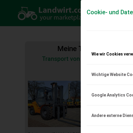
Cookie- und Dat
Meine Transportkosten
Wie wir Cookies ver
Transport von Land- und Baumas
Tiertransporte
Wichtige Website Co
Geländestapler 
Terrain 4x4, 4,5
Google Analytics Co
Geländestapler Lonkin
4,5 m Hubhöhe, Diesel. 
Brutto (inkl. 19 % MwSt
500,-. Hinweis: Nettov
Andere externe Dien
IdNr. möglich – keine M
0, Tragfähigkeit: 3.50
Masttyp: Triplex, Mot