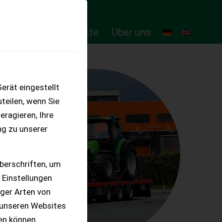
ten
Online-Produkte
Über uns
erät eingestellt
teilen, wenn Sie
eragieren, Ihre
ng zu unserer
berschriften, um
 Einstellungen
iger Arten von
 unseren Websites
ten können.