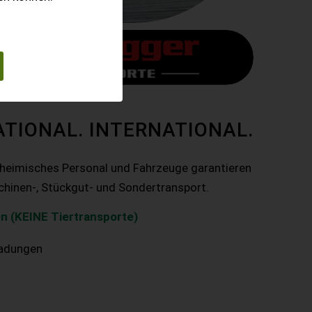
ATIONAL. INTERNATIONAL.
nheimisches Personal und Fahrzeuge garantieren
chinen-, Stückgut- und Sondertransport.
n (KEINE Tiertransporte)
ladungen