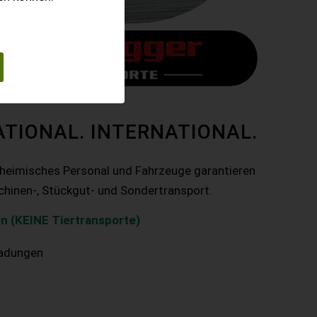
ATIONAL. INTERNATIONAL.
nheimisches Personal und Fahrzeuge garantieren
chinen-, Stückgut- und Sondertransport.
n (KEINE Tiertransporte)
ladungen