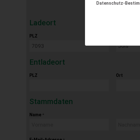
Datenschutz-Besti
Ladeort
PLZ
Ort
Entladeort
PLZ
Ort
Stammdaten
Name
*
E-Mail-Adresse
*