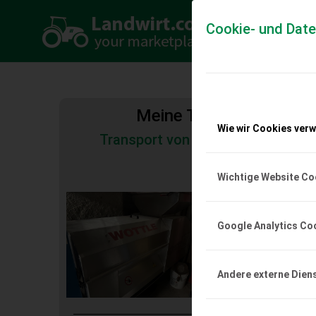
Cookie- und Dat
Meine Transportkosten
Wie wir Cookies ver
Transport von Land- und Baumas
Tiertransporte
Wichtige Website Co
Wottle Rebler A3
Wottle Rebler A3-410, 
Google Analytics Co
wenig gebraucht.
EUR 0
Andere externe Dien