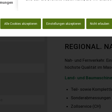
mmungen
Alle Cookies akzeptieren
Einstellungen akzeptieren
Nicht erlauben
REGIONAL. N
Nah- und Fernverkehr. Ei
höchste Qualität im Mas
Land- und Baumaschine
Teil- sowie Komplett
Sonderabmessungen
Zollservice (CH)