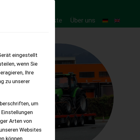
ten
Online-Produkte
Über uns
erät eingestellt
teilen, wenn Sie
eragieren, Ihre
ng zu unserer
berschriften, um
 Einstellungen
iger Arten von
 unseren Websites
ten können.