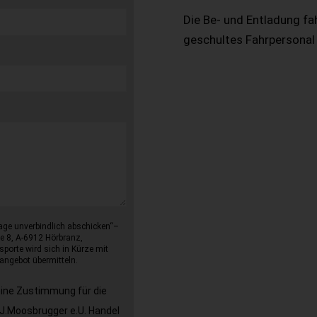
Die Be- und Entladung fa
geschultes Fahrpersonal
age unverbindlich abschicken“–
e 8, A-6912 Hörbranz,
sporte wird sich in Kürze mit
angebot übermitteln.
eine Zustimmung für die
J.Moosbrugger e.U. Handel