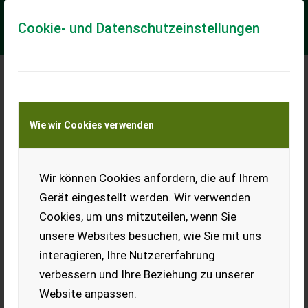
Cookie- und Datenschutzeinstellungen
Meine Transportkostenanfrage
Wie wir Cookies verwenden
Transport von Land- und Baumaschinen –
KEINE Tiertransporte
Wir können Cookies anfordern, die auf Ihrem
Akku-Ladegerät Activ
Energy 20/40 V
Gerät eingestellt werden. Wir verwenden
Cookies, um uns mitzuteilen, wenn Sie
Verkaufe neues Akku-
Ladegerät.
unsere Websites besuchen, wie Sie mit uns
interagieren, Ihre Nutzererfahrung
EUR 0
verbessern und Ihre Beziehung zu unserer
Website anpassen.