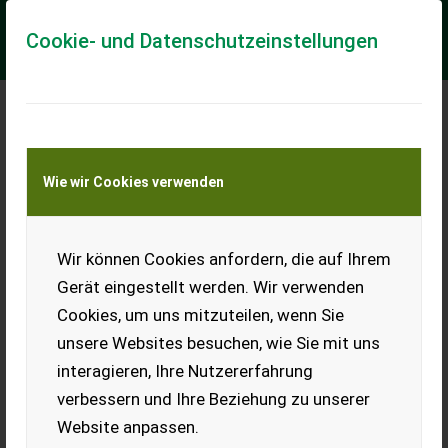
Cookie- und Datenschutzeinstellungen
Meine Transportkostenanfrage
Wie wir Cookies verwenden
Transport von Land- und Baumaschinen –
KEINE Tiertransporte
Wir können Cookies anfordern, die auf Ihrem
VW T6 Bus
Gerät eingestellt werden. Wir verwenden
Verkaufe hier diesen VW T6
Cookies, um uns mitzuteilen, wenn Sie
Bus mit Pickerl bis 9.2026,
mit 113.000 km. 8-fach
unsere Websites besuchen, wie Sie mit uns
bereift, 8x Winterreifen.
interagieren, Ihre Nutzererfahrung
Neues Service bei 110.021
km gemacht. Top Zustand,
verbessern und Ihre Beziehung zu unserer
einziger Schönheitsfehler an
der Heckklappe, eine kleine Delle, wie auf den Bildern zu sehen
Website anpassen.
ist.