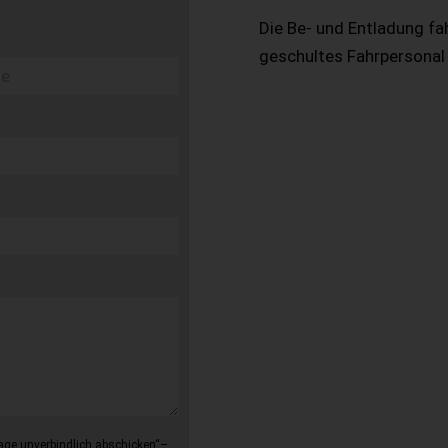
Die Be- und Entladung fa
geschultes Fahrpersonal
age unverbindlich abschicken“–