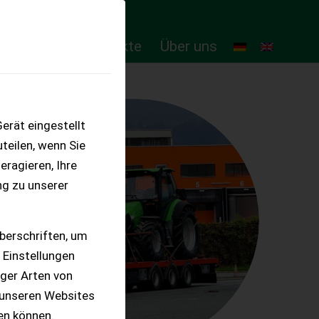
ten
Online-Produkte
Über uns
erät eingestellt
teilen, wenn Sie
eragieren, Ihre
ng zu unserer
berschriften, um
 Einstellungen
iger Arten von
 unseren Websites
ten können.