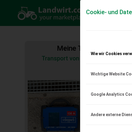
Cookie- und Dat
Meine Transportkosten
Wie wir Cookies ver
Transport von Land- und Baumas
Tiertransporte
Wichtige Website Co
Scheppach Elekt
WSE1000
Google Analytics Co
Verkaufe ein Scheppa
WSE1000 - Baujahr 05/2
gebrauchter Zustand (s
einwandfrei (kann auc
Andere externe Dien
werden) - Startzubehör 
Verkaufe wegen Ansch
Schutzgasschweißgerä