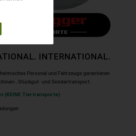
ATIONAL. INTERNATIONAL.
nheimisches Personal und Fahrzeuge garantieren
chinen-, Stückgut- und Sondertransport.
n (KEINE Tiertransporte)
ladungen