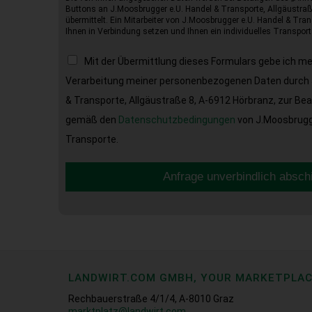
Buttons an J.Moosbrugger e.U. Handel & Transporte, Allgäustraß
übermittelt. Ein Mitarbeiter von J.Moosbrugger e.U. Handel & Tran
Ihnen in Verbindung setzen und Ihnen ein individuelles Transport
Mit der Übermittlung dieses Formulars gebe ich m
Verarbeitung meiner personenbezogenen Daten durch 
& Transporte, Allgäustraße 8, A-6912 Hörbranz, zur Be
gemäß den
Datenschutzbedingungen
von J.Moosbrugge
Transporte.
Anfrage unverbindlich absch
LANDWIRT.COM GMBH, YOUR MARKETPLA
Rechbauerstraße 4/1/4, A-8010 Graz
marktplatz@landwirt.com