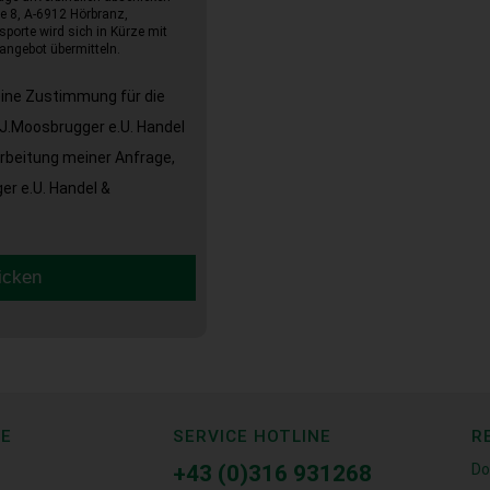
e 8, A-6912 Hörbranz,
sporte wird sich in Kürze mit
angebot übermitteln.
eine Zustimmung für die
J.Moosbrugger e.U. Handel
arbeitung meiner Anfrage,
r e.U. Handel &
icken
CE
SERVICE HOTLINE
R
+43 (0)316 931268
Do