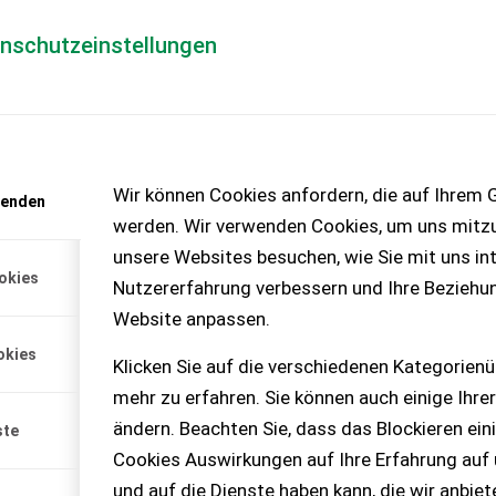
enschutzeinstellungen
Händlerlogin
für Händler
Mediada
anfrage
Wir können Cookies anfordern, die auf Ihrem G
wenden
chinen – KEINE
werden. Wir verwenden Cookies, um uns mitzu
unsere Websites besuchen, wie Sie mit uns int
okies
Nutzererfahrung verbessern und Ihre Beziehu
rodenschweißgerät
Website anpassen.
okies
ch Elektrodenschweißgerät
Klicken Sie auf die verschiedenen Kategorienü
021 - sehr guter, leicht
mehr zu erfahren. Sie können auch einige Ihrer
iehe Bilder) - läuft
h bei Abholung getestet
ändern. Beachten Sie, dass das Blockieren ein
ste
ist dabei (siehe Bilder) -
Cookies Auswirkungen auf Ihre Erfahrung auf
affung eines
tes Privatverkauf. Keine
und auf die Dienste haben kann, die wir anbie