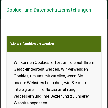
Cookie- und Datenschutzeinstellungen
Meine Transportkostenanfrage
Wie wir Cookies verwenden
Transport von Land- und Baumaschinen –
KEINE Tiertransporte
Wir können Cookies anfordern, die auf Ihrem
Regent Titan 120K
Gerät eingestellt werden. Wir verwenden
Leichtzügiger Regent Pflug
Cookies, um uns mitzuteilen, wenn Sie
mit 100 PS Traktor, es reicht
ein 200 kg Frontgewicht aus,
unsere Websites besuchen, wie Sie mit uns
ca. 10 ha im Jahr bearbeitet,
interagieren, Ihre Nutzererfahrung
neue Schnabelscharre, 2
Jahre alt. Preis exkl. MwSt.
verbessern und Ihre Beziehung zu unserer
EUR 0
Website anpassen.