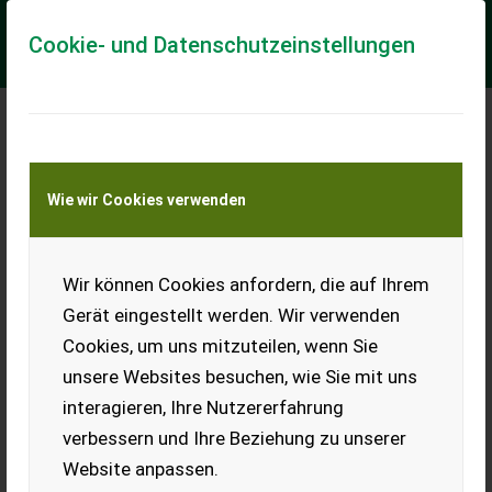
Cookie- und Datenschutzeinstellungen
Meine Transportkostenanfrage
Wie wir Cookies verwenden
Transport von Land- und Baumaschinen –
KEINE Tiertransporte
Wir können Cookies anfordern, die auf Ihrem
Capello GS 600
Gerät eingestellt werden. Wir verwenden
Verkaufe gut erhaltenes
Cookies, um uns mitzuteilen, wenn Sie
Capello Schneidwerk.
unsere Websites besuchen, wie Sie mit uns
EUR 0
interagieren, Ihre Nutzererfahrung
verbessern und Ihre Beziehung zu unserer
Website anpassen.