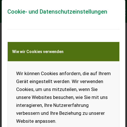
Cookie- und Datenschutzeinstellungen
Meine Transportkostenanfrage
Wie wir Cookies verwenden
Transport von Land- und Baumaschinen –
KEINE Tiertransporte
Keine Anfrage Möglich!
Wir können Cookies anfordern, die auf Ihrem
Gerät eingestellt werden. Wir verwenden
Cookies, um uns mitzuteilen, wenn Sie
unsere Websites besuchen, wie Sie mit uns
Ladeort
interagieren, Ihre Nutzererfahrung
verbessern und Ihre Beziehung zu unserer
PLZ
Ort
Website anpassen.