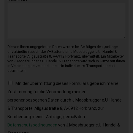
Die von Ihnen angegebenen Daten werden bei Betätigen des „Anfrage
unverbindlich abschicken“–Buttons an J.Moosbrugger e.U. Handel &
Transporte, Allgäustraße 8, A-6912 Hörbranz, übermittelt. Ein Mitarbeiter
von J.Moosbrugger e.U. Handel & Transporte wird sich in Kürze mit Ihnen
in Verbindung setzen und Ihnen ein individuelles Transportangebot
übermitteln.
Mit der Übermittlung dieses Formulars gebe ich meine
Zustimmung für die Verarbeitung meiner
personenbezogenen Daten durch J.Moosbrugger e.U. Handel
& Transporte, Allgäustraße 8, A-6912 Hörbranz, zur
Bearbeitung meiner Anfrage, gemäß den
Datenschutzbedingungen
von J.Moosbrugger e.U. Handel &