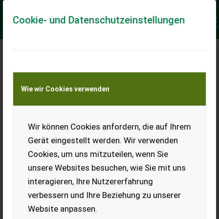
Cookie- und Datenschutzeinstellungen
Meine Transportkostenanfrage
Wie wir Cookies verwenden
Transport von Land- und Baumaschinen –
KEINE Tiertransporte
Keine Anfrage Möglich!
Wir können Cookies anfordern, die auf Ihrem
Gerät eingestellt werden. Wir verwenden
Cookies, um uns mitzuteilen, wenn Sie
unsere Websites besuchen, wie Sie mit uns
Ladeort
interagieren, Ihre Nutzererfahrung
verbessern und Ihre Beziehung zu unserer
PLZ
Ort
Website anpassen.