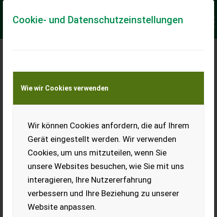
Cookie- und Datenschutzeinstellungen
Meine Transportkostenanfrage
Wie wir Cookies verwenden
Transport von Land- und Baumaschinen –
KEINE Tiertransporte
Keine Anfrage Möglich!
Wir können Cookies anfordern, die auf Ihrem
Gerät eingestellt werden. Wir verwenden
Cookies, um uns mitzuteilen, wenn Sie
unsere Websites besuchen, wie Sie mit uns
Ladeort
interagieren, Ihre Nutzererfahrung
verbessern und Ihre Beziehung zu unserer
PLZ
Ort
Website anpassen.