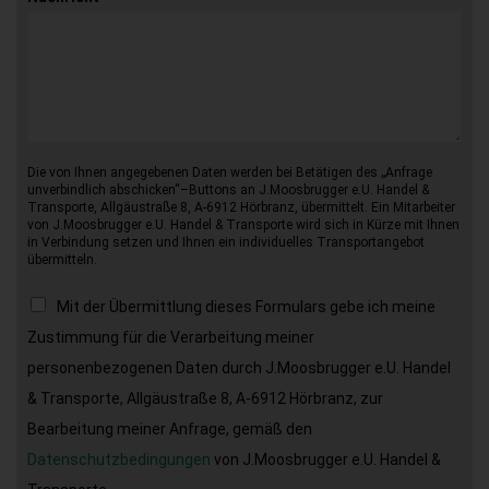
Die von Ihnen angegebenen Daten werden bei Betätigen des „Anfrage
unverbindlich abschicken“–Buttons an J.Moosbrugger e.U. Handel &
Transporte, Allgäustraße 8, A-6912 Hörbranz, übermittelt. Ein Mitarbeiter
von J.Moosbrugger e.U. Handel & Transporte wird sich in Kürze mit Ihnen
in Verbindung setzen und Ihnen ein individuelles Transportangebot
übermitteln.
Mit der Übermittlung dieses Formulars gebe ich meine
Zustimmung für die Verarbeitung meiner
personenbezogenen Daten durch J.Moosbrugger e.U. Handel
& Transporte, Allgäustraße 8, A-6912 Hörbranz, zur
Bearbeitung meiner Anfrage, gemäß den
Datenschutzbedingungen
von J.Moosbrugger e.U. Handel &