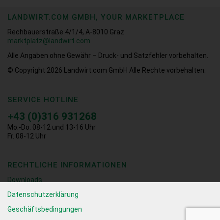
LANDWIRT.COM GMBH, YOUR MARKETPLACE
Rechbauerstraße 4/1/4, A-8010 Graz
marktplatz@landwirt.com
Alle Angaben ohne Gewähr – Druck- und Satzfehler vorbehalten.
© Copyright 2026
Landwirt.com GmbH Alle Rechte vorbehalten.
SERVICE HOTLINE
+43 (0)316 931268
Mo.-Do. 08-12 und 13-16 Uhr
Fr. 08-12 Uhr
RECHTLICHE INFORMATIONEN
Downloads
Datenschutzerklärung
Geschäftsbedingungen