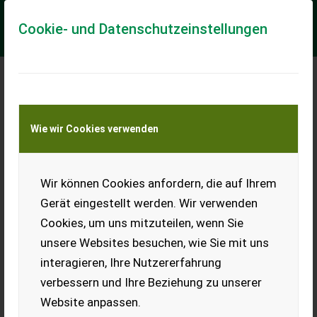
Cookie- und Datenschutzeinstellungen
Meine Transportkostenanfrage
Wie wir Cookies verwenden
Transport von Land- und Baumaschinen –
KEINE Tiertransporte
Wir können Cookies anfordern, die auf Ihrem
Steyr 9094 MWM
Gerät eingestellt werden. Wir verwenden
Verkaufe Steyr 9094 MWM in
Cookies, um uns mitzuteilen, wenn Sie
sehr gutem Zustand.
Neuwertiger Motor, wurde
unsere Websites besuchen, wie Sie mit uns
vor ein paar Bstd. komplett
interagieren, Ihre Nutzererfahrung
gemacht. Nur 4.800 Bstd.,
können noch mehr werden,
verbessern und Ihre Beziehung zu unserer
da er noch benutzt wird.
Fronthydraulik neuwertig,
Website anpassen.
wurde nachgerüstet. 1x Stg.