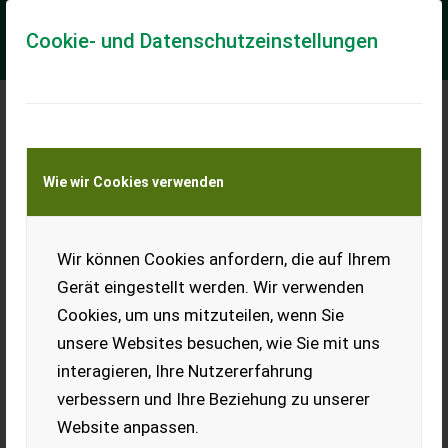
Cookie- und Datenschutzeinstellungen
Meine Transportkostenanfrage
Wie wir Cookies verwenden
Transport von Land- und Baumaschinen –
KEINE Tiertransporte
Wir können Cookies anfordern, die auf Ihrem
Weidezaungerät
Gerät eingestellt werden. Wir verwenden
Verkaufe starkes
Cookies, um uns mitzuteilen, wenn Sie
Weidezaungerät, war nicht
lange im Einsatz.
unsere Websites besuchen, wie Sie mit uns
interagieren, Ihre Nutzererfahrung
EUR 0
verbessern und Ihre Beziehung zu unserer
Website anpassen.