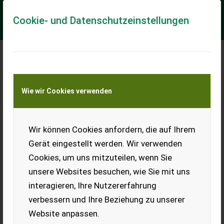
Cookie- und Datenschutzeinstellungen
Meine Transportkostenanfrage
Wie wir Cookies verwenden
Transport von Land- und Baumaschinen –
KEINE Tiertransporte
Wir können Cookies anfordern, die auf Ihrem
Schwarzer Rettich aus
dem Grazer Feld
Gerät eingestellt werden. Wir verwenden
Cookies, um uns mitzuteilen, wenn Sie
Ernte 2025, ab sofort
verfügbar, Steiermark, beste
unsere Websites besuchen, wie Sie mit uns
Qualität. Preis auf Anfrage.
interagieren, Ihre Nutzererfahrung
EUR 0
verbessern und Ihre Beziehung zu unserer
Website anpassen.