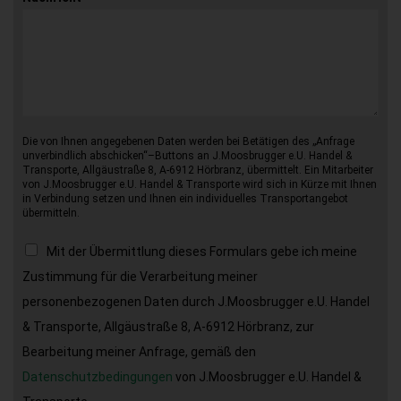
Die von Ihnen angegebenen Daten werden bei Betätigen des „Anfrage
unverbindlich abschicken“–Buttons an J.Moosbrugger e.U. Handel &
Transporte, Allgäustraße 8, A-6912 Hörbranz, übermittelt. Ein Mitarbeiter
von J.Moosbrugger e.U. Handel & Transporte wird sich in Kürze mit Ihnen
in Verbindung setzen und Ihnen ein individuelles Transportangebot
übermitteln.
Mit der Übermittlung dieses Formulars gebe ich meine
Zustimmung für die Verarbeitung meiner
personenbezogenen Daten durch J.Moosbrugger e.U. Handel
& Transporte, Allgäustraße 8, A-6912 Hörbranz, zur
Bearbeitung meiner Anfrage, gemäß den
Datenschutzbedingungen
von J.Moosbrugger e.U. Handel &