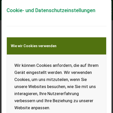
Cookie- und Datenschutzeinstellungen
Meine Transportkostenanfrage
Wie wir Cookies verwenden
Transport von Land- und Baumaschinen –
KEINE Tiertransporte
Keine Anfrage Möglich!
Wir können Cookies anfordern, die auf Ihrem
Gerät eingestellt werden. Wir verwenden
Cookies, um uns mitzuteilen, wenn Sie
unsere Websites besuchen, wie Sie mit uns
Ladeort
interagieren, Ihre Nutzererfahrung
verbessern und Ihre Beziehung zu unserer
PLZ
Ort
Website anpassen.