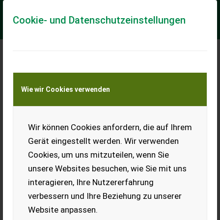
Cookie- und Datenschutzeinstellungen
Meine Transportkostenanfrage
Wie wir Cookies verwenden
Transport von Land- und Baumaschinen –
KEINE Tiertransporte
Wir können Cookies anfordern, die auf Ihrem
Weidepaneel Texas
Standard 360 cm
Gerät eingestellt werden. Wir verwenden
Cookies, um uns mitzuteilen, wenn Sie
Verkaufe Weidepaneel Texas
Standard 360 cm, mit oder
unsere Websites besuchen, wie Sie mit uns
ohne Tür.
interagieren, Ihre Nutzererfahrung
EUR 0
verbessern und Ihre Beziehung zu unserer
Website anpassen.