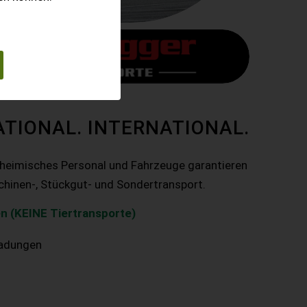
ATIONAL. INTERNATIONAL.
nheimisches Personal und Fahrzeuge garantieren
chinen-, Stückgut- und Sondertransport.
n (KEINE Tiertransporte)
ladungen