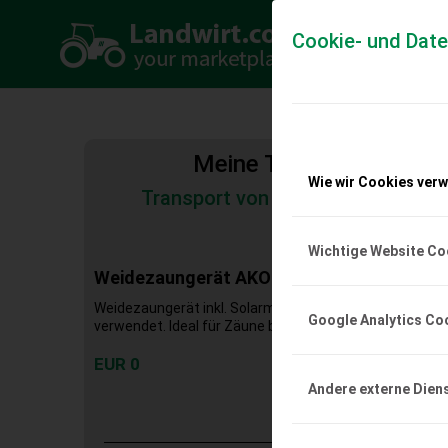
Cookie- und Dat
Meine Transportkosten
Wie wir Cookies ver
Transport von Land- und Baumas
Tiertransporte
Wichtige Website Co
Weidezaungerät AKO AN 4000
Weidezaungerät inkl. Solarmodul, Steuerung, Batterie, 
Google Analytics Co
verwendet. Ideal für Zäune bis 35 km, 5,5 Joule.
EUR 0
Andere externe Dien