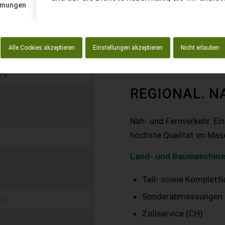
mmungen
Alle Cookies akzeptieren
Einstellungen akzeptieren
Nicht erlauben
REGIONAL. N
Nah- und Fernverkehr. Ei
höchste Qualität im Mas
Land- und Baumaschine
Teil- sowie Komplett
Sonderabmessungen
Zollservice (CH)