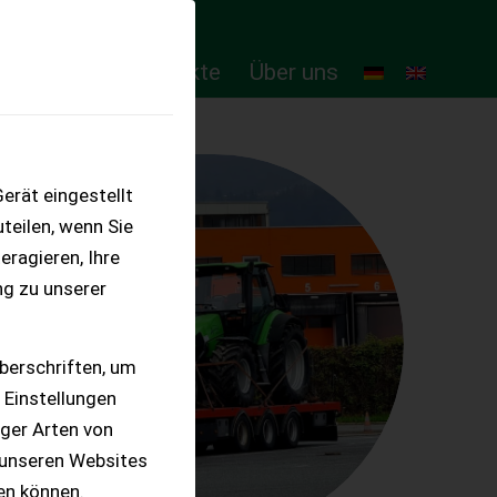
ten
Online-Produkte
Über uns
erät eingestellt
teilen, wenn Sie
eragieren, Ihre
ng zu unserer
berschriften, um
 Einstellungen
iger Arten von
 unseren Websites
ten können.