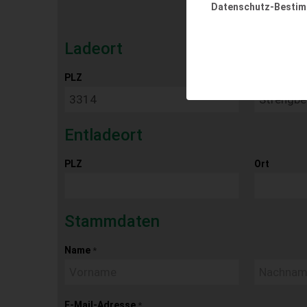
Datenschutz-Besti
Ladeort
PLZ
Ort
Entladeort
PLZ
Ort
Stammdaten
Name
*
E-Mail-Adresse
*