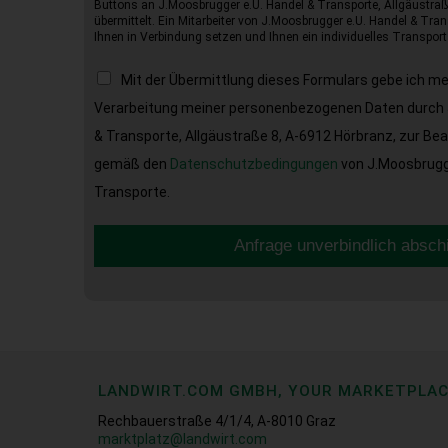
Buttons an J.Moosbrugger e.U. Handel & Transporte, Allgäustraß
übermittelt. Ein Mitarbeiter von J.Moosbrugger e.U. Handel & Tran
Ihnen in Verbindung setzen und Ihnen ein individuelles Transport
Mit der Übermittlung dieses Formulars gebe ich m
Verarbeitung meiner personenbezogenen Daten durch 
& Transporte, Allgäustraße 8, A-6912 Hörbranz, zur Be
gemäß den
Datenschutzbedingungen
von J.Moosbrugge
Transporte.
Anfrage unverbindlich absch
LANDWIRT.COM GMBH, YOUR MARKETPLA
Rechbauerstraße 4/1/4, A-8010 Graz
marktplatz@landwirt.com