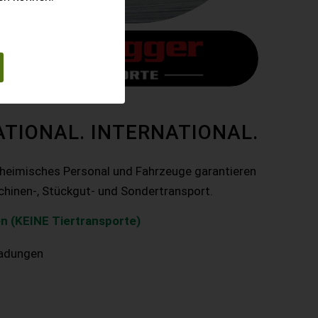
ATIONAL. INTERNATIONAL.
nheimisches Personal und Fahrzeuge garantieren
chinen-, Stückgut- und Sondertransport.
n (KEINE Tiertransporte)
ladungen