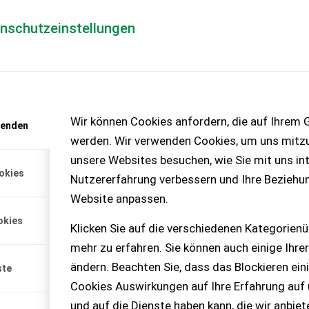
enschutzeinstellungen
Händlerlogin
für Händler
Mediada
anfrage
Wir können Cookies anfordern, die auf Ihrem G
wenden
chinen – KEINE
werden. Wir verwenden Cookies, um uns mitzu
unsere Websites besuchen, wie Sie mit uns int
okies
Nutzererfahrung verbessern und Ihre Beziehu
52T X-TRA
Website anpassen.
lader zu verkaufen, super
okies
gen Umstieg auf einen
Klicken Sie auf die verschiedenen Kategorienü
, 1.800 Bstd., 2014 Bj.,
mehr zu erfahren. Sie können auch einige Ihrer
 Steuerkreis,
, uvm. Optional: 140 cm
ändern. Beachten Sie, dass das Blockieren ein
ste
l, Adapter Giant auf Euro.
Cookies Auswirkungen auf Ihre Erfahrung auf
 werden, einfach melden.
und auf die Dienste haben kann, die wir anbie