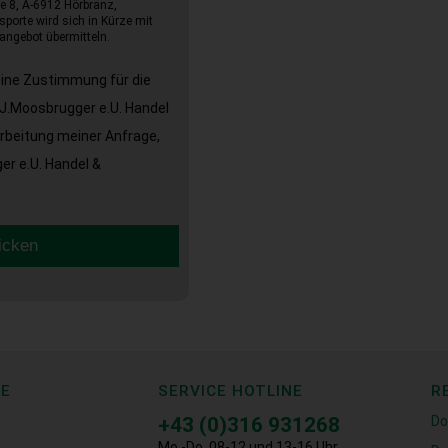
e 8, A-6912 Hörbranz,
sporte wird sich in Kürze mit
angebot übermitteln.
eine Zustimmung für die
J.Moosbrugger e.U. Handel
arbeitung meiner Anfrage,
r e.U. Handel &
icken
CE
SERVICE HOTLINE
R
+43 (0)316 931268
Do
Mo.-Do. 08-12 und 13-16 Uhr