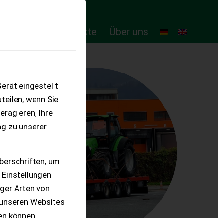
ten
Online-Produkte
Über uns
erät eingestellt
teilen, wenn Sie
eragieren, Ihre
ng zu unserer
berschriften, um
 Einstellungen
iger Arten von
 unseren Websites
ten können.