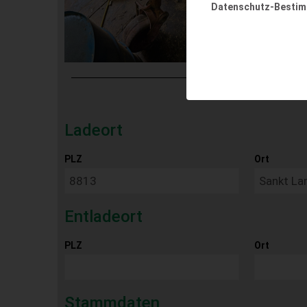
Datenschutz-Besti
Ladeort
PLZ
Ort
Entladeort
PLZ
Ort
Stammdaten