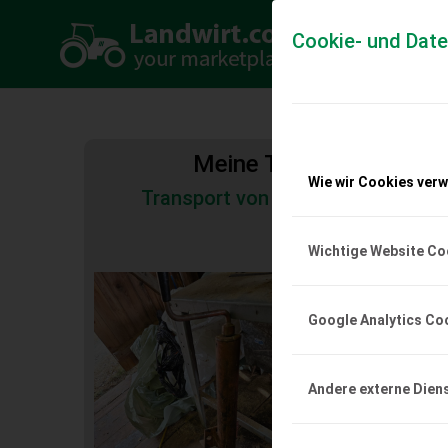
Cookie- und Dat
Meine Transportkosten
Wie wir Cookies ver
Transport von Land- und Baumas
Tiertransporte
Wichtige Website Co
Stützrad
Scheunenfund, vermut
Google Analytics Co
Jauchenfass.
EUR 0
Andere externe Dien