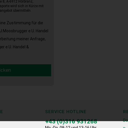
e 8, A-6912 Hörbranz,
sporte wird sich in Kürze mit
angebot übermitteln.
eine Zustimmung für die
J.Moosbrugger e.U. Handel
arbeitung meiner Anfrage,
r e.U. Handel &
icken
CE
SERVICE HOTLINE
R
+43 (0)316 931268
Do
Mo.-Do. 08-12 und 13-16 Uhr