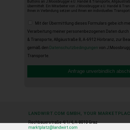
Buttons an J.Moosbrugger e.U. Handel & Transporte, Allgäustraß
übermittelt. Ein Mitarbeiter von J.Moosbrugger e.U. Handel & Tran
Ihnen in Verbindung setzen und Ihnen ein individuelles Transport
Mit der Übermittlung dieses Formulars gebe ich m
Verarbeitung meiner personenbezogenen Daten durch 
& Transporte, Allgäustraße 8, A-6912 Hörbranz, zur Be
gemäß den
Datenschutzbedingungen
von J.Moosbrugge
Transporte.
Anfrage unverbindlich absch
LANDWIRT.COM GMBH, YOUR MARKETPLA
Rechbauerstraße 4/1/4, A-8010 Graz
marktplatz@landwirt.com