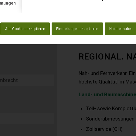
mmungen
Alle Cookies akzeptieren
Einstellungen akzeptieren
Nicht erlauben
REGIONAL. N
Nah- und Fernverkehr. Ei
höchste Qualität im Mas
Land- und Baumaschine
Teil- sowie Komplett
Sonderabmessungen
Zollservice (CH)