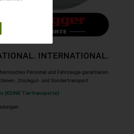
ATIONAL. INTERNATIONAL.
nheimisches Personal und Fahrzeuge garantieren
chinen-, Stückgut- und Sondertransport.
n (KEINE Tiertransporte)
ladungen