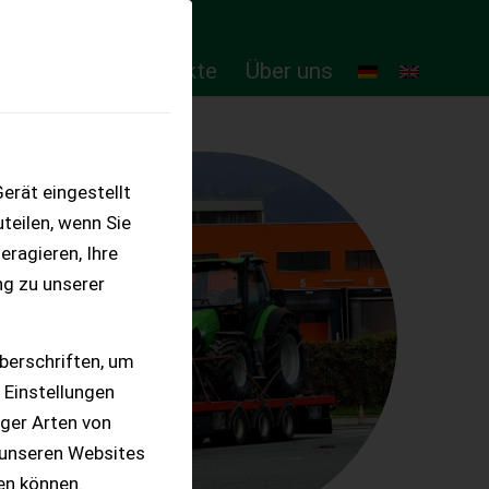
ten
Online-Produkte
Über uns
erät eingestellt
teilen, wenn Sie
eragieren, Ihre
ng zu unserer
berschriften, um
 Einstellungen
iger Arten von
 unseren Websites
ten können.