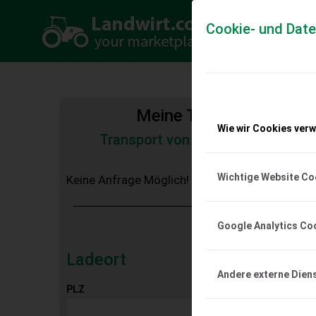
Cookie- und Dat
Meine Transportkosten
Wie wir Cookies ver
Transport von Land- und Baumas
Tiertransporte
Wichtige Website Co
Keine Anfrage Möglich!
Google Analytics Co
Ladeort
Andere externe Dien
PLZ
Ort