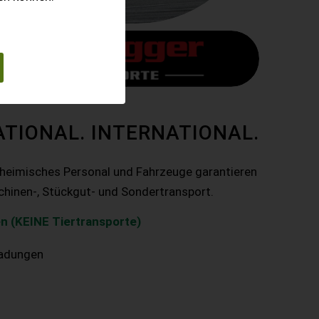
ATIONAL. INTERNATIONAL.
nheimisches Personal und Fahrzeuge garantieren
chinen-, Stückgut- und Sondertransport.
n (KEINE Tiertransporte)
ladungen