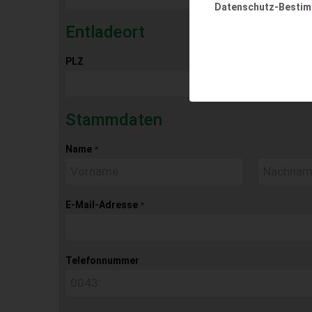
Datenschutz-Besti
Entladeort
PLZ
Ort
Stammdaten
Name
*
E-Mail-Adresse
*
Telefonnummer