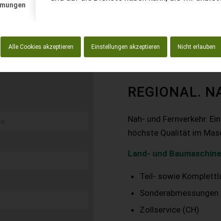
mmungen
Alle Cookies akzeptieren
Einstellungen akzeptieren
Nicht erlauben
REGIONAL. N
Nah- und Fernverkehr. Ei
höchste Qualität im Mas
Land- und Baumaschine
Teil- sowie Komplett
Sonderabmessungen
Zollservice (CH)