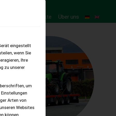
ten
Online-Produkte
Über uns
erät eingestellt
teilen, wenn Sie
eragieren, Ihre
ng zu unserer
berschriften, um
 Einstellungen
iger Arten von
 unseren Websites
ten können.