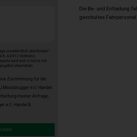
Die Be- und Entladung fa
geschultes Fahrpersonal
age unverbindlich abschicken“–
e 8, A-6912 Hörbranz,
sporte wird sich in Kürze mit
angebot übermitteln.
eine Zustimmung für die
J.Moosbrugger e.U. Handel
arbeitung meiner Anfrage,
r e.U. Handel &
icken