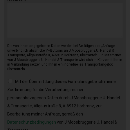
Die von Ihnen angegebenen Daten werden bei Betätigen des „Anfrage
unverbindlich abschicken“–Buttons an J.Moosbrugger e.U. Handel &
Transporte, Allgäustraße 8, A-6912 Hörbranz, übermittelt. Ein Mitarbeiter
von J.Moosbrugger e.U. Handel & Transporte wird sich in Kürze mit Ihnen
in Verbindung setzen und Ihnen ein individuelles Transportangebot
übermitteln.
Mit der Übermittlung dieses Formulars gebe ich meine
Zustimmung für die Verarbeitung meiner
personenbezogenen Daten durch J.Moosbrugger e.U. Handel
& Transporte, Allgäustraße 8, A-6912 Hörbranz, zur
Bearbeitung meiner Anfrage, gemäß den
Datenschutzbedingungen
von J.Moosbrugger e.U. Handel &