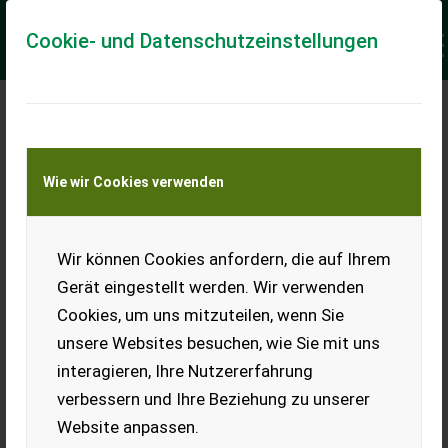
Cookie- und Datenschutzeinstellungen
Meine Transportkostenanfrage
Wie wir Cookies verwenden
Transport von Land- und Baumaschinen –
KEINE Tiertransporte
Keine Anfrage Möglich!
Wir können Cookies anfordern, die auf Ihrem
Gerät eingestellt werden. Wir verwenden
Cookies, um uns mitzuteilen, wenn Sie
unsere Websites besuchen, wie Sie mit uns
Ladeort
interagieren, Ihre Nutzererfahrung
verbessern und Ihre Beziehung zu unserer
PLZ
Ort
Website anpassen.