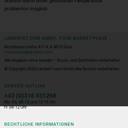
Wunsch durch unser geschultes Fahrpersonal
problemlos möglich.
LANDWIRT.COM GMBH, YOUR MARKETPLACE
Rechbauerstraße 4/1/4, A-8010 Graz
marktplatz@landwirt.com
Alle Angaben ohne Gewähr – Druck- und Satzfehler vorbehalten.
© Copyright 2026
Landwirt.com GmbH Alle Rechte vorbehalten.
SERVICE HOTLINE
+43 (0)316 931268
Mo.-Do. 08-12 und 13-16 Uhr
Fr. 08-12 Uhr
RECHTLICHE INFORMATIONEN