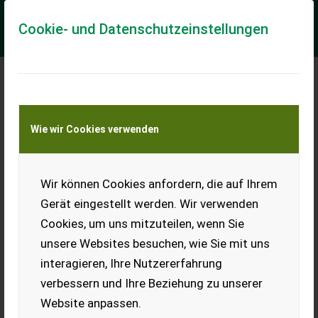
Cookie- und Datenschutzeinstellungen
Meine Transportkostenanfrage
Wie wir Cookies verwenden
Transport von Land- und Baumaschinen –
KEINE Tiertransporte
Wir können Cookies anfordern, die auf Ihrem
Honig im Hobbock ab
20 kg nicht BIO und
Gerät eingestellt werden. Wir verwenden
BIO
Cookies, um uns mitzuteilen, wenn Sie
Blütenhonig im Hobbock aus
unsere Websites besuchen, wie Sie mit uns
Ernte 2024 (nicht BIO), ab 12
interagieren, Ihre Nutzererfahrung
- 35 kg im Hobbock € 6,5/kg,
17,4% Wasser, gesamt ca.
verbessern und Ihre Beziehung zu unserer
400 kg. Blütenhonig im
Website anpassen.
Hobbock aus Ernte 2025
(BIO), ab 12 - 35 kg im