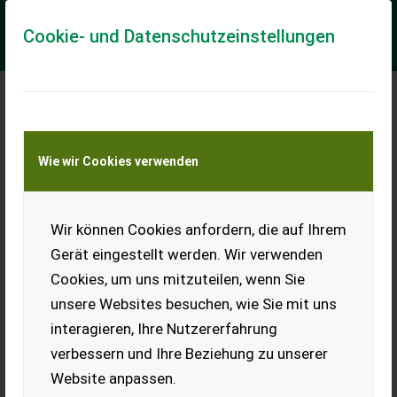
Cookie- und Datenschutzeinstellungen
Meine Transportkostenanfrage
Wie wir Cookies verwenden
Transport von Land- und Baumaschinen –
KEINE Tiertransporte
Wir können Cookies anfordern, die auf Ihrem
4-fach Ballengabel
Gerät eingestellt werden. Wir verwenden
4 Strohballen oder 2
Cookies, um uns mitzuteilen, wenn Sie
Siloballen, 160 - 170 Dm.
unsere Websites besuchen, wie Sie mit uns
EUR 0
interagieren, Ihre Nutzererfahrung
verbessern und Ihre Beziehung zu unserer
Website anpassen.