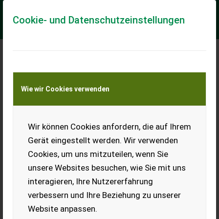
Cookie- und Datenschutzeinstellungen
Meine Transportkostenanfrage
Wie wir Cookies verwenden
Transport von Land- und Baumaschinen –
KEINE Tiertransporte
Wir können Cookies anfordern, die auf Ihrem
BIO Walliser
Schwarznasenlamm
Gerät eingestellt werden. Wir verwenden
weiblich
Cookies, um uns mitzuteilen, wenn Sie
herdbuchfähig
unsere Websites besuchen, wie Sie mit uns
BIO-Walliser
interagieren, Ihre Nutzererfahrung
Schwarznasenlamm STEFFI,
weiblich, geb. 17.4.2025,
verbessern und Ihre Beziehung zu unserer
AT10.797.975.280,
Website anpassen.
herdbuchfähig, aber kleiner
schwarzer Fleck an rechtem