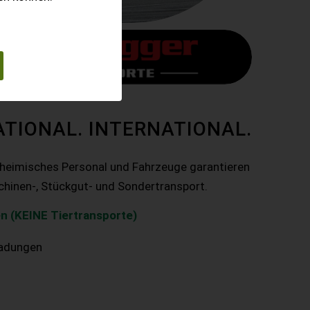
ATIONAL. INTERNATIONAL.
nheimisches Personal und Fahrzeuge garantieren
chinen-, Stückgut- und Sondertransport.
n (KEINE Tiertransporte)
ladungen