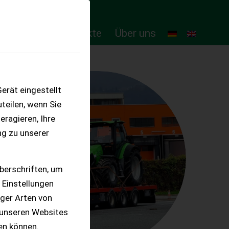
ten
Online-Produkte
Über uns
erät eingestellt
teilen, wenn Sie
eragieren, Ihre
ng zu unserer
berschriften, um
 Einstellungen
iger Arten von
 unseren Websites
ten können.