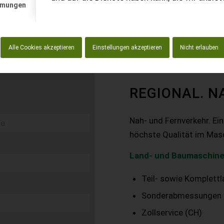
mmungen
Alle Cookies akzeptieren
Einstellungen akzeptieren
Nicht erlauben
REGIONAL. N
Nah- und Fernverkehr. Ei
höchste Qualität im Mas
Land- und Baumaschine
Teil- sowie Komplett
Sonderabmessungen
Zollservice (CH)