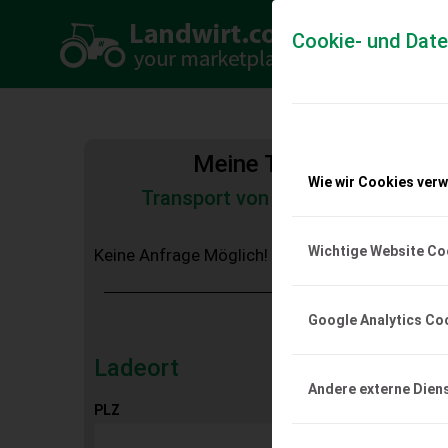
Cookie- und Dat
Meine Transportkosten
Wie wir Cookies ver
Transport von Land- und Baumas
Tiertransporte
Wichtige Website Co
Keine Anfrage Möglich!
Google Analytics Co
Ladeort
Andere externe Dien
PLZ
Ort