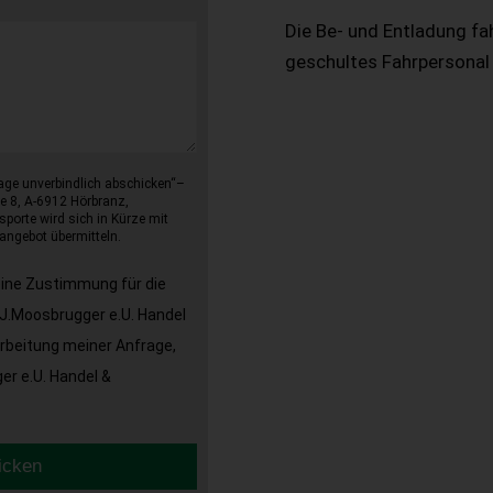
Die Be- und Entladung fa
geschultes Fahrpersonal
age unverbindlich abschicken“–
e 8, A-6912 Hörbranz,
sporte wird sich in Kürze mit
angebot übermitteln.
eine Zustimmung für die
J.Moosbrugger e.U. Handel
arbeitung meiner Anfrage,
r e.U. Handel &
icken