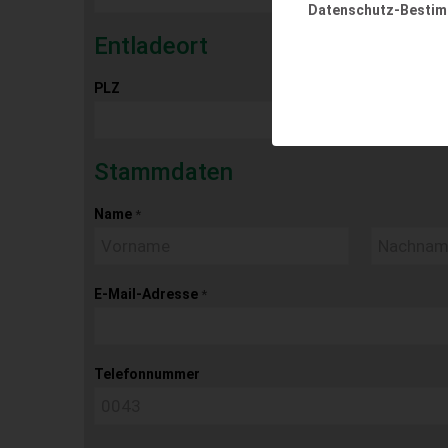
Datenschutz-Besti
Entladeort
PLZ
Ort
Stammdaten
Name
*
E-Mail-Adresse
*
Telefonnummer