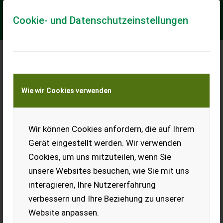
Cookie- und Datenschutzeinstellungen
Meine Transportkostenanfrage
Wie wir Cookies verwenden
Transport von Land- und Baumaschinen –
KEINE Tiertransporte
Wir können Cookies anfordern, die auf Ihrem
Schweinehälften vom Freilandschwein
Gerät eingestellt werden. Wir verwenden
Schweinehälften vom Freilandschwein, auf Wunsch auch
Cookies, um uns mitzuteilen, wenn Sie
zerlegt. € 4,- pro kg.
unsere Websites besuchen, wie Sie mit uns
EUR 0
interagieren, Ihre Nutzererfahrung
verbessern und Ihre Beziehung zu unserer
Website anpassen.