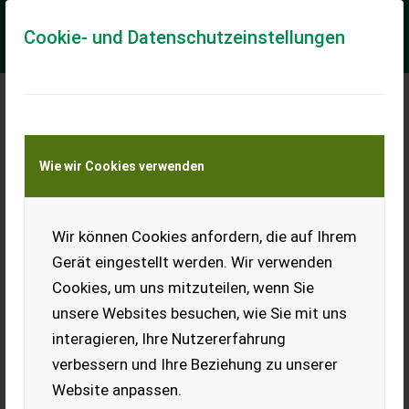
Cookie- und Datenschutzeinstellungen
Meine Transportkostenanfrage
Wie wir Cookies verwenden
Transport von Land- und Baumaschinen –
KEINE Tiertransporte
Wir können Cookies anfordern, die auf Ihrem
Honig 1/2kg 1kg 10kg
Gerät eingestellt werden. Wir verwenden
Qualitätshonig direkt vom
Cookies, um uns mitzuteilen, wenn Sie
Imker aus der Pyhrn-Priel
Region. Blütenhonig, Blüten-
unsere Websites besuchen, wie Sie mit uns
mit Waldhonig den begehrten
interagieren, Ihre Nutzererfahrung
Blütencremehonig. 500 g
Gläser zu je € 7,50,-
verbessern und Ihre Beziehung zu unserer
(Blütencremehonig nur in
500 g Gläser für € 8,-) 1000g Gläser für € 14,-. 10 kg Behälter
Website anpassen.
für € 11,-/kg. Zustellung bzw. Abholung im Raum Irdning,