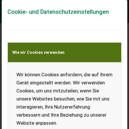
Cookie- und Datenschutzeinstellungen
Meine Transportkostenanfrage
Wie wir Cookies verwenden
Transport von Land- und Baumaschinen –
KEINE Tiertransporte
Wir können Cookies anfordern, die auf Ihrem
Blütenhonig aus
eigener Imkerei
Gerät eingestellt werden. Wir verwenden
Cookies, um uns mitzuteilen, wenn Sie
Heuriger Blütenhonig aus
Wiener Neustadt zu
unsere Websites besuchen, wie Sie mit uns
verkaufen. 250 g € 4,-, 500 g €
interagieren, Ihre Nutzererfahrung
7,-.
verbessern und Ihre Beziehung zu unserer
EUR 0
Website anpassen.