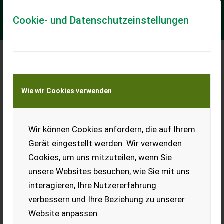
Cookie- und Datenschutzeinstellungen
JCB JCB 541-70 Agri
Wie wir Cookies verwenden
Xtra
Generalüberholt
Wir können Cookies anfordern, die auf Ihrem
>Neue Reifen 500/70R24
Vredestein >Neue Felgen
Gerät eingestellt werden. Wir verwenden
>Neue Kotflügel >Neues
Pickerl >40km/h (Aufkleber
Cookies, um uns mitzuteilen, wenn Sie
auf Maschine stimmt nicht!)
unsere Websites besuchen, wie Sie mit uns
>6 Gang Powershift 40 ...
interagieren, Ihre Nutzererfahrung
EUR 44.070
inkl. 13% MwSt./Verm.
verbessern und Ihre Beziehung zu unserer
Website anpassen.