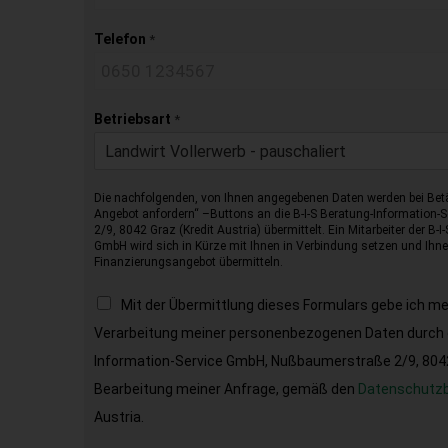
Telefon
*
Betriebsart
*
Landwirt Vollerwerb - pauschaliert
Die nachfolgenden, von Ihnen angegebenen Daten werden bei Betä
Angebot anfordern“ –Buttons an die B-I-S Beratung-Information
2/9, 8042 Graz (Kredit Austria) übermittelt. Ein Mitarbeiter der B-
GmbH wird sich in Kürze mit Ihnen in Verbindung setzen und Ihnen
Finanzierungsangebot übermitteln.
Mit der Übermittlung dieses Formulars gebe ich m
Verarbeitung meiner personenbezogenen Daten durch d
Information-Service GmbH, Nußbaumerstraße 2/9, 8042 
Bearbeitung meiner Anfrage, gemäß den
Datenschutz
Austria.