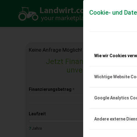
Cookie- und Dat
Keine Anfrage Möglich!
Wie wir Cookies ver
Jetzt Finanzierungsangebo
unverbindlich & kost
Wichtige Website Co
Finanzierungsbetrag
*
Google Analytics Co
Laufzeit
Andere externe Dien
7
Jahre