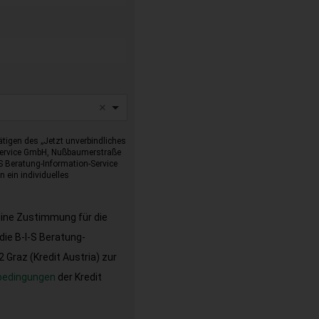
tigen des „Jetzt unverbindliches
-Service GmbH, Nußbaumerstraße
I-S Beratung-Information-Service
 ein individuelles
eine Zustimmung für die
ie B-I-S Beratung-
Graz (Kredit Austria) zur
bedingungen
der Kredit