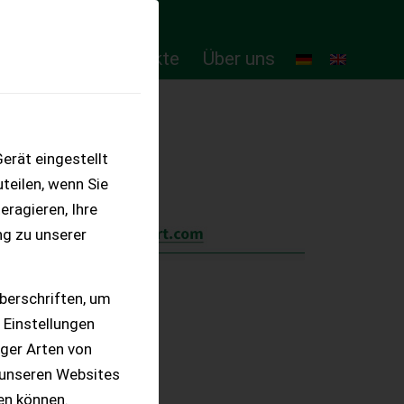
ten
Online-Produkte
Über uns
erät eingestellt
teilen, wenn Sie
eragieren, Ihre
ng zu unserer
berschriften, um
 Einstellungen
iger Arten von
 unseren Websites
ten können.