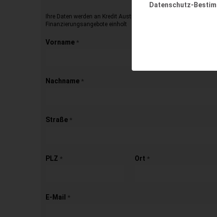
Datenschutz-Besti
Ihre Daten werden an Kredit Austria übermittelt, die dann für Sie 
Finanzierungsangebote einholt
Vorname
*
Nachname
*
Straße
*
PLZ
Ort
*
*
E-Mail
*