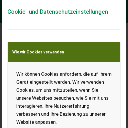
Cookie- und Datenschutzeinstellungen
Steyr 4115 Multi
Wie wir Cookies verwenden
mit 4 Ketten und Schneepflug PLatte Euro IIIBereifung
440/65R24 und 540/65R34 Wir bitten telefonisch oder per
Mail Ihren Besuch bekanntzugeben, um ...
Wir können Cookies anfordern, die auf Ihrem
EUR 61.950
inkl. 20 % MwSt.
Gerät eingestellt werden. Wir verwenden
Cookies, um uns mitzuteilen, wenn Sie
unsere Websites besuchen, wie Sie mit uns
interagieren, Ihre Nutzererfahrung
verbessern und Ihre Beziehung zu unserer
Website anpassen.