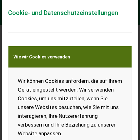
Cookie- und Datenschutzeinstellungen
Schäffer 4670Z
Wie wir Cookies verwenden
Schäffer
Schäffer 4670Z mit Kabine Aktionspaket Serienausstattung
Radlader 4670 Z-2 • 4-Zylinder-Dieselmotor Kubota V2403-CR-
Wir können Cookies anfordern, die auf Ihrem
T, 48,6 kW (66 PS) • DOC und D...
Gerät eingestellt werden. Wir verwenden
EUR 66.990
inkl. 20 % MwSt.
Cookies, um uns mitzuteilen, wenn Sie
unsere Websites besuchen, wie Sie mit uns
interagieren, Ihre Nutzererfahrung
verbessern und Ihre Beziehung zu unserer
Website anpassen.