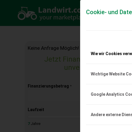
Cookie- und Dat
Keine Anfrage Möglich!
Wie wir Cookies ver
Jetzt Finanzierungsangebo
unverbindlich & kost
Wichtige Website Co
Finanzierungsbetrag
*
Google Analytics Co
Laufzeit
Andere externe Dien
7
Jahre