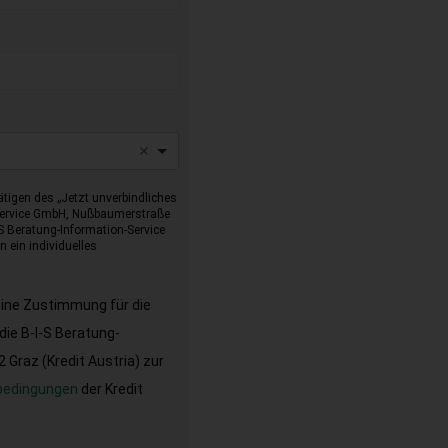
tigen des „Jetzt unverbindliches
-Service GmbH, Nußbaumerstraße
I-S Beratung-Information-Service
 ein individuelles
eine Zustimmung für die
ie B-I-S Beratung-
Graz (Kredit Austria) zur
bedingungen
der Kredit