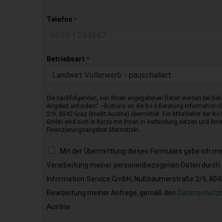
Telefon
*
Betriebsart
*
Landwirt Vollerwerb - pauschaliert
Die nachfolgenden, von Ihnen angegebenen Daten werden bei Betä
Angebot anfordern“ –Buttons an die B-I-S Beratung-Information
2/9, 8042 Graz (Kredit Austria) übermittelt. Ein Mitarbeiter der B-
GmbH wird sich in Kürze mit Ihnen in Verbindung setzen und Ihnen
Finanzierungsangebot übermitteln.
Mit der Übermittlung dieses Formulars gebe ich m
Verarbeitung meiner personenbezogenen Daten durch d
Information-Service GmbH, Nußbaumerstraße 2/9, 8042 
Bearbeitung meiner Anfrage, gemäß den
Datenschutz
Austria.