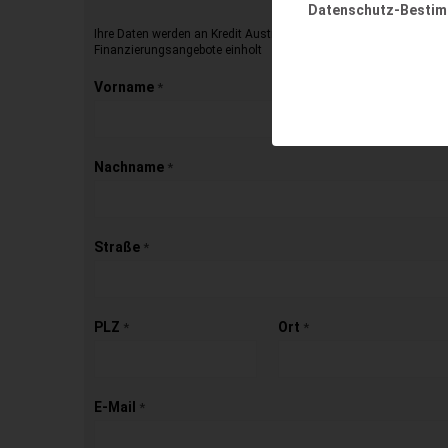
Datenschutz-Besti
Ihre Daten werden an Kredit Austria übermittelt, die dann für Sie 
Finanzierungsangebote einholt
Vorname
*
Nachname
*
Straße
*
PLZ
Ort
*
*
E-Mail
*