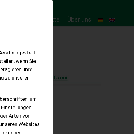
ten
Online-Produkte
Über uns
erät eingestellt
teilen, wenn Sie
eragieren, Ihre
ng zu unserer
berschriften, um
 Einstellungen
iger Arten von
 unseren Websites
ten können.