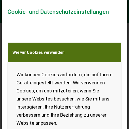
Cookie- und Datenschutzeinstellungen
Claas Scorpion 1033
Wie wir Cookies verwenden
CLAAS Scorpion 1033
Generation2 Teleskoplader
mit 9,75 m Aushubhöhe und
Wir können Cookies anfordern, die auf Ihrem
3.300 kg Hubkraft
Teleskoparm: Zweiteiliger,
Gerät eingestellt werden. Wir verwenden
hydraulisch ausfahrbarer
Cookies, um uns mitzuteilen, wenn Sie
Tele...
unsere Websites besuchen, wie Sie mit uns
EUR 119.900
inkl. 20 % MwSt.
interagieren, Ihre Nutzererfahrung
verbessern und Ihre Beziehung zu unserer
Website anpassen.