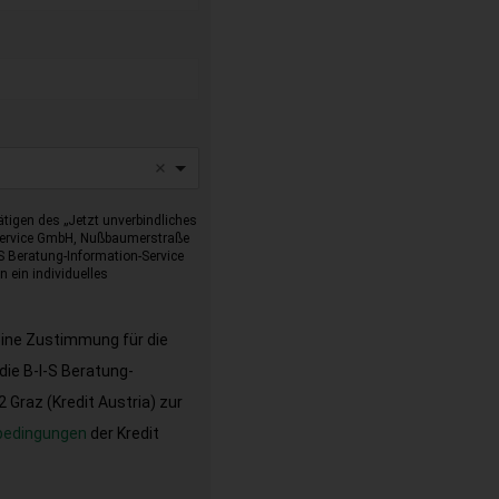
tigen des „Jetzt unverbindliches
-Service GmbH, Nußbaumerstraße
I-S Beratung-Information-Service
 ein individuelles
eine Zustimmung für die
ie B-I-S Beratung-
Graz (Kredit Austria) zur
bedingungen
der Kredit