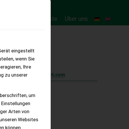
ten
Online-Produkte
Über uns
erät eingestellt
teilen, wenn Sie
eragieren, Ihre
ng zu unserer
berschriften, um
 Einstellungen
iger Arten von
 unseren Websites
ten können.