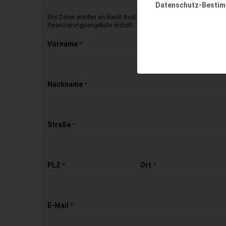
Datenschutz-Besti
Ihre Daten werden an Kredit Austria übermittelt, die dann für Sie 
Finanzierungsangebote einholt
Vorname
*
Nachname
*
Straße
*
PLZ
Ort
*
*
E-Mail
*