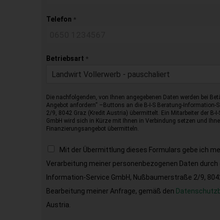
Telefon
*
Betriebsart
*
Landwirt Vollerwerb - pauschaliert
Die nachfolgenden, von Ihnen angegebenen Daten werden bei Betä
Angebot anfordern“ –Buttons an die B-I-S Beratung-Information
2/9, 8042 Graz (Kredit Austria) übermittelt. Ein Mitarbeiter der B-
GmbH wird sich in Kürze mit Ihnen in Verbindung setzen und Ihnen
Finanzierungsangebot übermitteln.
Mit der Übermittlung dieses Formulars gebe ich m
Verarbeitung meiner personenbezogenen Daten durch d
Information-Service GmbH, Nußbaumerstraße 2/9, 8042 
Bearbeitung meiner Anfrage, gemäß den
Datenschutz
Austria.