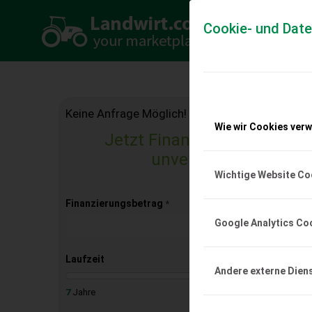
Cookie- und Dat
Keine Anfrage Möglich!
Wie wir Cookies ver
Jetzt Finanzierungsangebo
unverbindlich & kost
Wichtige Website Co
Finanzierungsbetrag
*
Google Analytics Co
Laufzeit
Andere externe Dien
7
Jahre