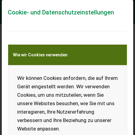
Cookie- und Datenschutzeinstellungen
Manitou MLT 627T Turbo Teleskoplader in
Wie wir Cookies verwenden
gutem Zustand
Privatverkauf! Gebrauchter Manitou MLT 627 Turbo
Teleskoplader in folgender Ausführung: * max. Hubhöhe 5,5m
Wir können Cookies anfordern, die auf Ihrem
* Eigengewicht ca. 6to * Hubkraft c...
Gerät eingestellt werden. Wir verwenden
EUR 42.500
inkl. 20 % MwSt.
Cookies, um uns mitzuteilen, wenn Sie
unsere Websites besuchen, wie Sie mit uns
interagieren, Ihre Nutzererfahrung
verbessern und Ihre Beziehung zu unserer
Website anpassen.