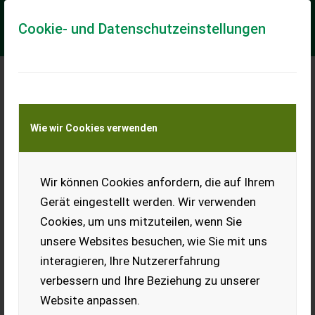
Cookie- und Datenschutzeinstellungen
New Holland T 5.105
Wie wir Cookies verwenden
FHW, Stoll Frontladerkonsole, 3x DWS, Einhebelstg. mit
Lastschaltung, autom. AHV, hydr. Oberlenker, Klima, Power
Shuttle, Neuwertiger Zustand Inf...
Wir können Cookies anfordern, die auf Ihrem
EUR 68.700
inkl. 13% MwSt./Verm.
Gerät eingestellt werden. Wir verwenden
Cookies, um uns mitzuteilen, wenn Sie
unsere Websites besuchen, wie Sie mit uns
interagieren, Ihre Nutzererfahrung
verbessern und Ihre Beziehung zu unserer
Website anpassen.