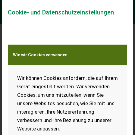
Cookie- und Datenschutzeinstellungen
Manitou MLT841 Premium
Wie wir Cookies verwenden
Klassifizierung: Vorführmaschine;
Seriennummer/Fahrgestellnummer: 145887; Art der Lenkung:
Zweirad, Vierrad, Hundegang; Höhe (cm): 242; Masttyp: Te...
Wir können Cookies anfordern, die auf Ihrem
EUR 119.880
inkl. 20 % MwSt.
Gerät eingestellt werden. Wir verwenden
Cookies, um uns mitzuteilen, wenn Sie
unsere Websites besuchen, wie Sie mit uns
interagieren, Ihre Nutzererfahrung
verbessern und Ihre Beziehung zu unserer
Jetzt Finanzierungsangebot
Website anpassen.
anfordern